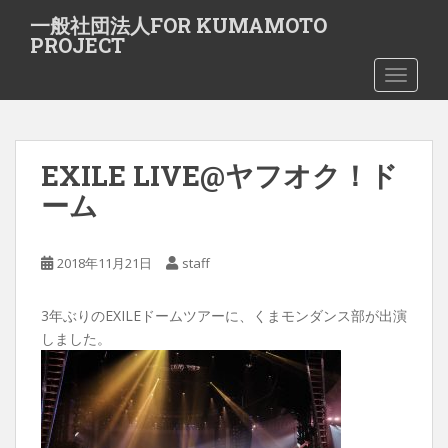
S
一般社団法人FOR KUMAMOTO
k
PROJECT
i
TOGGLE
p
t
o
m
EXILE LIVE@ヤフオク！ド
a
i
ーム
n
c
o
2018年11月21日
staff
n
t
3年ぶりのEXILEドームツアーに、くまモンダンス部が出演
e
しました。
n
t