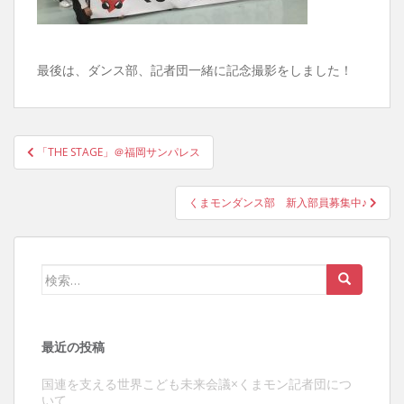
最後は、ダンス部、記者団一緒に記念撮影をしました！
投
「THE STAGE」＠福岡サンパレス
稿
ナ
くまモンダンス部 新入部員募集中♪
ビ
ゲ
ー
検
シ
索:
ョ
ン
最近の投稿
国連を支える世界こども未来会議×くまモン記者団につ
いて