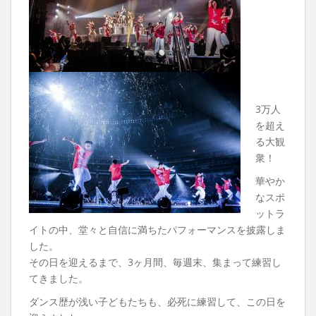
3万人
を超え
る大観
衆！
華やか
なスポ
ットラ
イトの中、堂々と自信に満ちたパフォーマンスを披露しま
した。
その日を迎えるまで、3ヶ月間、毎週末、集まって練習し
てきました。
ダンス歴が浅い子どもたちも、必死に練習して、この日を