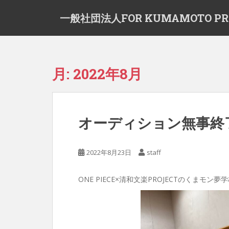
S
一般社団法人FOR KUMAMOTO PR
k
i
p
t
o
月:
2022年8月
m
a
i
n
オーディション無事終
c
o
n
2022年8月23日
staff
t
e
ONE PIECE×清和文楽PROJECTのくま
n
t