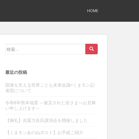
HOME
検
索:
最近の投稿
国連を支える世界こども未来会議×くまモン記
者団について
令和8年熊本地震 ～被災された皆さまへお見舞
い申し上げます～
【御礼】吉冨力良氏講演会を開催しました
【くまモンあのねポスト】お手紙ご紹介