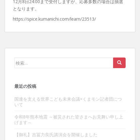
12月8日24:00まで受付しますが、応募多数の場合は抽選
となります。
https://spice.kumanichi.com/learn/23513/
検
索:
最近の投稿
国連を支える世界こども未来会議×くまモン記者団につ
いて
令和8年熊本地震 ～被災された皆さまへお見舞い申し上
げます～
【御礼】吉冨力良氏講演会を開催しました