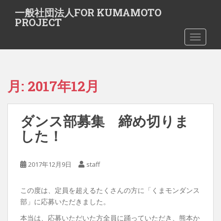
S
一般社団法人FOR KUMAMOTO
k
PROJECT
i
TOGGLE
p
t
o
m
月:
2017年12月
a
i
n
ダンス部募集 締め切りま
c
o
した！
n
t
e
2017年12月9日
staff
n
t
この度は、定員を超えるたくさんの方に「くまモンダンス
部」に応募いただきました。
本当は、応募いただいた方全員に踊っていただき、熊本か