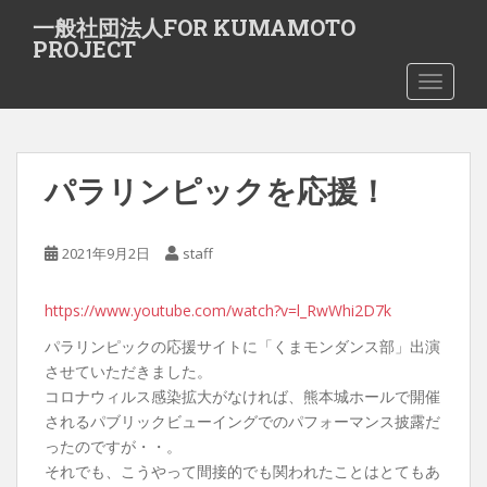
S
一般社団法人FOR KUMAMOTO
k
PROJECT
i
TOGGLE
p
t
o
m
パラリンピックを応援！
a
i
n
2021年9月2日
staff
c
o
https://www.youtube.com/watch?v=l_RwWhi2D7k
n
t
パラリンピックの応援サイトに「くまモンダンス部」出演
e
させていただきました。
n
コロナウィルス感染拡大がなければ、熊本城ホールで開催
t
されるパブリックビューイングでのパフォーマンス披露だ
ったのですが・・。
それでも、こうやって間接的でも関われたことはとてもあ