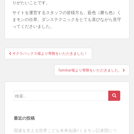
りがたいことです。
サイトを運営するスタッフの皆様方も、藍色（勝ち色）く
まモンの仕草、ダンステクニックをとても喜びながら見守
ってくださいました。
投
サクラパックス様より寄附をいただきました！
稿
ナ
familiar様より寄附をいただきました。
ビ
ゲ
ー
検
シ
索:
ョ
ン
最近の投稿
国連を支える世界こども未来会議×くまモン記者団につ