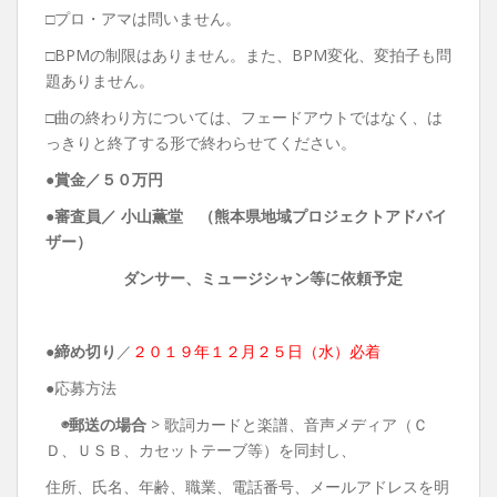
□プロ・アマは問いません。
□BPMの制限はありません。また、BPM変化、変拍子も問
題ありません。
□曲の終わり方については、フェードアウトではなく、は
っきりと終了する形で終わらせてください。
●賞金／
５０万円
●審査員／ 小山薫堂 （熊本県地域プロジェクトアドバイ
ザー）
ダンサー、ミュージシャン等に依頼予定
●締め切り
／
２０１９年１２月２５日（水）必着
●応募方法
◉
郵送の場合
> 歌詞カードと楽譜、音声メディア（Ｃ
Ｄ、ＵＳＢ、カセットテーブ等）を同封し、
住所、氏名、年齢、職業、電話番号、メールアドレスを明