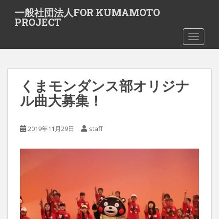
S
一般社団法人FOR KUMAMOTO
k
PROJECT
i
TOGGLE
p
t
o
m
くまモンダンス部オリジナ
a
i
ル曲大募集！
n
c
o
2019年11月29日
staff
n
t
e
n
t