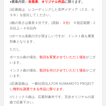
●募集内容
／
未発表
、
オリジナル作品
に限ります。
□応募曲は、レコーディングした音声メディア（ＣＤ、Ｕ
ＳＢ）を提出してください。
□曲の長さは最長４分です。(奨励：
３分
) ※規定範囲：2
分以上～４分以内
□ボーカル楽曲の方が望ましいですが、インスト曲も審査
対象となります。
ただし、
ボーカル曲の場合、
歌詞を変更させていただく場合
がござ
います。
インスト曲の場合、
歌詞を付けさせていただく場合
がござ
います。
□応募楽曲は、一般社団法人FOR KUMAMOTO PROJECT
に
権利を譲渡できる作品に限ります
。
□リミックス曲は、応募対象外です。完全オリジナルの楽
曲で応募下さい。