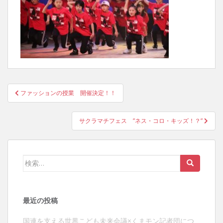
投
ファッションの授業 開催決定！！
稿
ナ
サクラマチフェス ”ネス・コロ・キッズ！？”
ビ
ゲ
ー
検
シ
索:
ョ
ン
最近の投稿
国連を支える世界こども未来会議×くまモン記者団につ